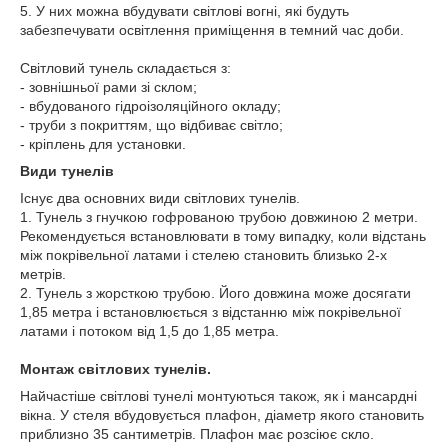
5. У них можна вбудувати світлові вогні, які будуть
забезпечувати освітлення приміщення в темний час доби.
Світловий тунель складається з:
- зовнішньої рами зі склом;
- вбудованого гідроізоляційного окладу;
- труби з покриттям, що відбиває світло;
- кріплень для установки.
Види тунелів
Існує два основних види світлових тунелів.
1. Тунель з гнучкою гофрованою трубою довжиною 2 метри.
Рекомендується встановлювати в тому випадку, коли відстань
між покрівельної латами і стелею становить близько 2-х
метрів.
2. Тунель з жорсткою трубою. Його довжина може досягати
1,85 метра і встановлюється з відстанню між покрівельної
латами і потоком від 1,5 до 1,85 метра.
Монтаж світлових тунелів.
Найчастіше світлові тунелі монтуються також, як і мансардні
вікна. У стеля вбудовується плафон, діаметр якого становить
приблизно 35 сантиметрів. Плафон має розсіює скло.