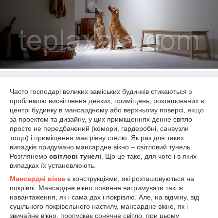
Часто господарі великих заміських будинків стикаються з
проблемою висвітлення деяких, приміщень, розташованих в
центрі будинку в мансардному або верхньому поверсі, якщо
за проектом та дизайну, у цих приміщеннях денне світло
просто не передбачений (комори, гардеробні, санвузли
тощо) і приміщення має рівну стелю. Як раз для таких
випадків придумано мансардне вікно – світловий тунель.
Розглянемо
світлові тунелі
. Що це таке, для чого і в яких
випадках їх установлюють.
Мансардні вікна
є конструкціями, які розташовуються на
покрівлі. Мансардне вікно повинне витримувати такі ж
навантаження, як і сама дах і покрівлю. Але, на відміну, від
суцільного покрівельного настилу, мансардне вікно, як і
звичайне вікно, пропускає сонячне світло, при цьому