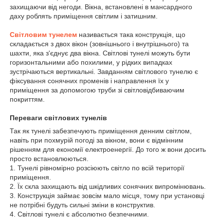
захищаючи від негоди. Вікна, встановлені в мансардного
даху роблять приміщення світлим і затишним.
Світловим тунелем
називається така конструкція, що
складається з двох вікон (зовнішнього і внутрішнього) та
шахти, яка з'єднує два вікна. Світлові тунелі можуть бути
горизонтальними або похилими, у рідких випадках
зустрічаються вертикальні. Завданням світлового тунелю є
фіксування сонячних променів і направлення їх у
приміщення за допомогою труби зі світловідбиваючим
покриттям.
Переваги світлових тунелів
Так як тунелі забезпечують приміщення денним світлом,
навіть при похмурій погоді за вікном, вони є відмінним
рішенням для економії електроенергії. До того ж вони досить
просто встановлюються.
1. Тунелі рівномірно розсіюють світло по всій території
приміщення.
2. Їх скла захищають від шкідливих сонячних випромінювань.
3. Конструкція займає зовсім мало місця, тому при установці
не потрібні будуть сильні зміни в конструктив.
4. Світлові тунелі є абсолютно безпечними.