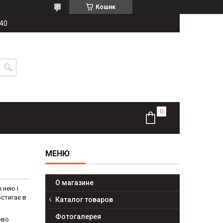
Кошик
-40
О магазине
 нею і
остигає в
Каталог товаров
Фотогалерея
ово