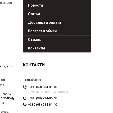
е згідно
Новости
Статьи
Доставка и оплата
Возврат и обмен
Отзывы
Контакты
КОНТАКТИ
али, крім
ння
йна
+380 (50) 234-81-40
Viber/Telegram/WhatsApp
ст легко
ів холоду.
+380 (98) 234-81-40
 на
+380 (93) 234-81-40
 сиро,