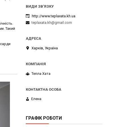
http://www.teplaxata.kh.ua
teplaxata.kh@gmail.com
ічність.
ми. Такий
нсарди
Харків, Україна
Тепла Хата
Елена
ГРАФІК РОБОТИ