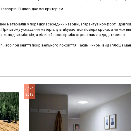
 зазорів. Відповідає всі критеріям.
нні матеріалів у порядку зсередини назовні, і гарантує комфорт і довгов
 При цьому укладання матеріалу відбувається поверх крокв, а не між ни
и холодних містків, а вільний простір між стропилами є додатковою
пі, або при знятті покрівельного покриття. Таким чином, вид і площа ма
3 лип.
2018