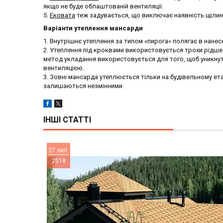
якщо не буде облаштованій вентиляції.
5.
Ековата
теж задувається, що виключає наявність щілин і
Варіанти утеплення мансарди
1. Внутрішнє утеплення за типом «пирога» полягає в нанесе
2. Утеплення під кроквами використовується трохи рідше.
метод укладання використовується для того, щоб уникнут
вентиляцією.
3. Зовні мансарда утеплюється тільки на будівельному ета
залишаються незмінними.
ІНШІ СТАТТІ
27 лип.
2018