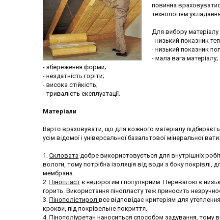
повинна враховуватися
технологіям укладання
Для вибору матеріалу
- низький показник те
- низький показник по
- мала вага матеріалу;
- збереження форми;
- нездатність горіти;
- висока стійкість;
- тривалість експлуатації.
Матеріали
Варто враховувати, що для кожного матеріалу підбираєть
усім відомої і універсальної базальтової мінеральної вати
1.
Скловата
добре використовується для внутрішніх робіт
вологи, тому потрібна ізоляція від води з боку покрівлі
мембрана.
2.
Пінопласт
є недорогим і популярним. Перевагою є низька 
горить. Використання пінопласту теж приносить незручност
3.
Пінополістирол
все відповідає критеріям для утепленн
крокви, під покрівельне покриття.
4.
Пінополіуретан
наноситься способом задування, тому в