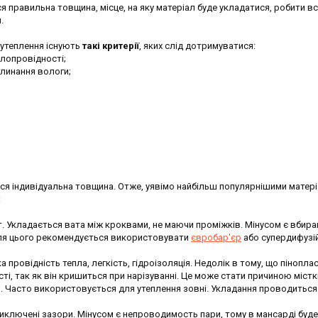
 правильна товщина, місце, на яку матеріал буде укладатися, робити вс
.
 утеплення існують
такі критерії
, яких слід дотримуватися:
плопровідності;
глинання вологи;
ся індивідуальна товщина. Отже, уявімо найбільш популярнішими матері
:
. Укладається вата між кроквами, не маючи проміжків. Мінусом є вбира
, для цього рекомендується використовувати
євробар'єр
або супердифузі
провідність тепла, легкість, гідроізоляція. Недолік в тому, що пінопла
і, так як він кришиться при нарізуванні. Це може стати причиною містк
я. Часто використовується для утеплення зовні. Укладання проводиться
иключені зазори. Мінусом є непроводимость пари, тому в мансарді буде