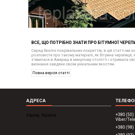
ВСЕ, ЩО ПОТРІБНО ЗНАТИ ПРО БІТУМНОЇ ЧЕРЕП
Серед безлічі покрівельних покриттів, в цій статті ми 
розповісти про такому матеріалі, як бітумна черепиця, 
з'явилася в Америці в минулому столітті і отримала св
визнання завдяки своїм унікальним якостям.
Повна версія статті
+380 (50)
Харків, Україна
Viber/Te
+380 (98)