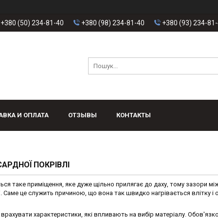
+380 (50) 234-81-40
+380 (98) 234-81-40
+380 (93) 234-81
АВКА И ОПЛАТА
ОТЗЫВЫ
КОНТАКТЫ
АРДНОЇ ПОКРІВЛІ
ся таке приміщення, яке дуже щільно прилягає до даху, тому зазори між
. Саме це служить причиною, що вона так швидко нагрівається влітку і 
врахувати характеристики, які впливають на вибір матеріалу. Обов'язк