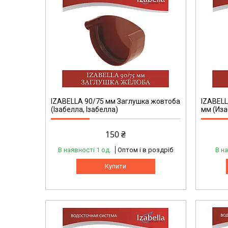
IZABELLA 90/75 мм Заглушка жовтоба
IZABELL
(Ізабелла, Ізабелла)
мм (Иза
150 ₴
В наявності 1 од.
Оптом і в роздріб
В на
Купити