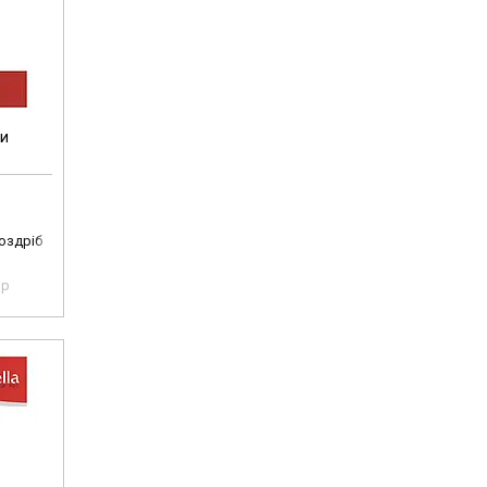
би
роздріб
pp