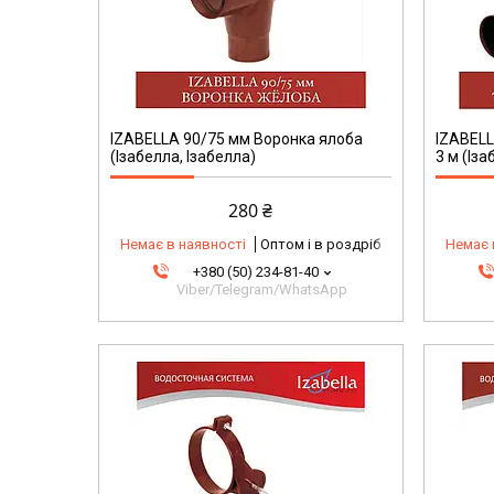
IZABELLA 90/75 мм Воронка ялоба
IZABELL
(Ізабелла, Ізабелла)
3 м (Іза
280 ₴
Немає в наявності
Оптом і в роздріб
Немає 
+380 (50) 234-81-40
Viber/Telegram/WhatsApp