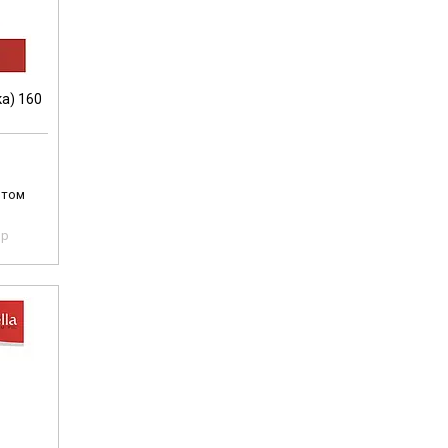
а) 160
птом
pp