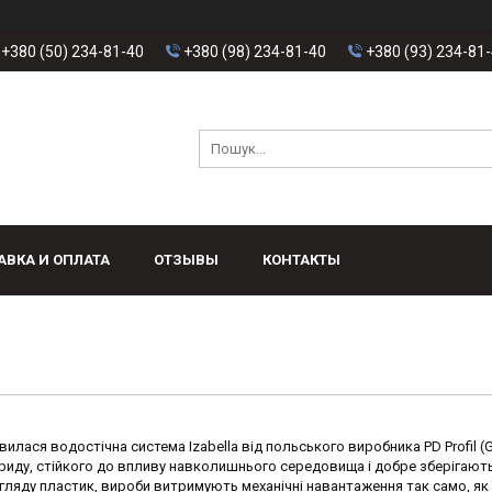
+380 (50) 234-81-40
+380 (98) 234-81-40
+380 (93) 234-81
АВКА И ОПЛАТА
ОТЗЫВЫ
КОНТАКТЫ
вилася водостічна система Izabella від польського виробника PD Profil (G
ориду, стійкого до впливу навколишнього середовища і добре зберігают
ляду пластик, вироби витримують механічні навантаження так само, як 