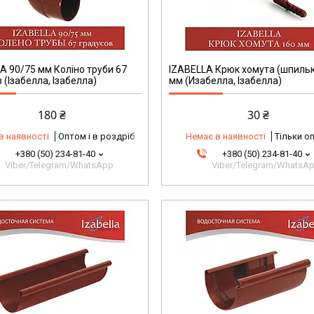
A 90/75 мм Коліно труби 67
IZABELLA Крюк хомута (шпильк
 (Ізабелла, Ізабелла)
мм (Изабелла, Ізабелла)
180 ₴
30 ₴
в наявності
Оптом і в роздріб
Немає в наявності
Тільки о
+380 (50) 234-81-40
+380 (50) 234-81-40
Viber/Telegram/WhatsApp
Viber/Telegram/WhatsA