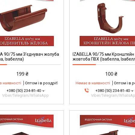
A 90/75 мм З'єднувач жолуба
IZABELLA 90/75 мм Кронштейн
а, Ізабелла)
жовтоба ПВХ (Ізабелла, Ізабел
199 ₴
100 ₴
в наявності
Оптом і в роздріб
Немає в наявності
Оптом і в 
+380 (50) 234-81-40
+380 (50) 234-81-40
Viber/Telegram/WhatsApp
Viber/Telegram/WhatsA