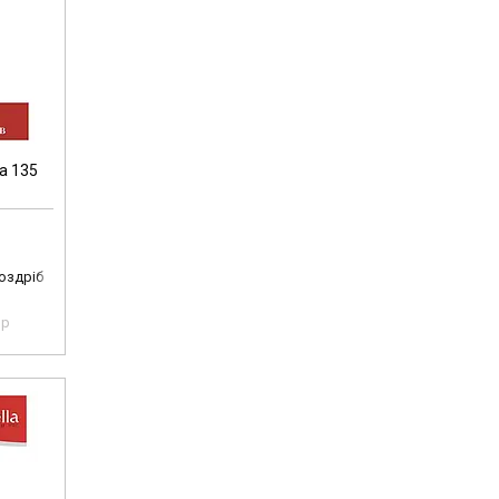
а 135
роздріб
pp