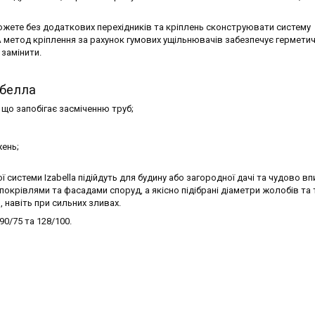
жете без додаткових перехідників та кріплень сконструювати систему
 А метод кріплення за рахунок гумових ущільнювачів забезпечує герметич
 замінити.
абелла
 що запобігає засміченню труб;
жень;
системи Izabella підійдуть для будину або загородної дачі та чудово в
покрівлями та фасадами споруд, а якісно підібрані діаметри жолобів та 
навіть при сильних зливах.
90/75 та 128/100.