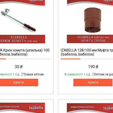
A Крюк хомута (шпилька) 100
IZABELLA 128/100 мм Муфта т
белла, Ізабелла)
(Ізабелла, Ізабелла)
30 ₴
190 ₴
явності 1 од.
Тільки оптом
В наявності 1 од.
Оптом і в р
Купити
Купити