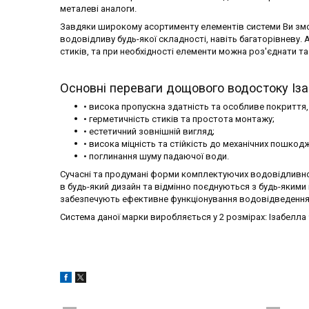
металеві аналоги.
Завдяки широкому асортименту елементів системи Ви змо
водовідливу будь-якої складності, навіть багаторівневу.
стиків, та при необхідності елементи можна роз'єднати та
Основні переваги дощового водостоку Із
• висока пропускна здатність та особливе покриття,
• герметичність стиків та простота монтажу;
• естетичний зовнішній вигляд;
• висока міцність та стійкість до механічних пошкод
• поглинання шуму падаючої води.
Сучасні та продумані форми комплектуючих водовідливної 
в будь-який дизайн та відмінно поєднуються з будь-якими 
забезпечують ефективне функціонування водовідведення, 
Система даної марки виробляється у 2 розмірах: Ізабелла 