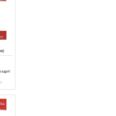
ла)
роздріб
pp