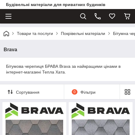
Будівельні матеріали для приватних будинків
Товари та послуги
Покрівельні матеріали
Бітумна ч
Brava
Бітумова черепиця БРАВА Brava за найкращими цінами в
інтернет-магазині Тепла Хата.
Сортування
0
Фільтри