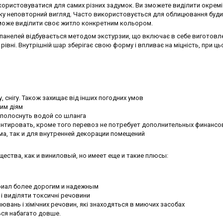
користовуватися для самих різних задумок. Ви зможете виділити окремі
нку неповторний вигляд. Часто використовується для облицювання будин
я може виділити своє житло конкретним кольором.
 панелей відбувається методом экстурзии, що включає в себе виготовл
івні. Внутрішній шар зберігає свою форму і впливає на міцність, при ц
, снігу. Також захищає від інших погодних умов
ним діям
ополоснуть водой со шланга
онтировать, кроме того перевоз не потребует дополнительных финансо
а, так и для внутренней декорации помещений
щества, как и виниловый, но имеет еще и такие плюсы:
риал более дорогим и надежным
і виділяти токсичні речовини
вань і хімічних речовин, які знаходяться в миючих засобах
ться набагато довше.