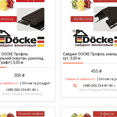
г DOCKE Профіль
Сайдинг DOCKE Профіль зовніш
альний (каштан, шоколад,
кут, 3,00 м
графіт) 3,00 м
455 ₴
300 ₴
Немає в наявності
Оптом і в 
в наявності
Оптом і в роздріб
+380 (50) 234-81-40
+380 (50) 234-81-40
Viber/Telegram/WhatsA
Viber/Telegram/WhatsApp