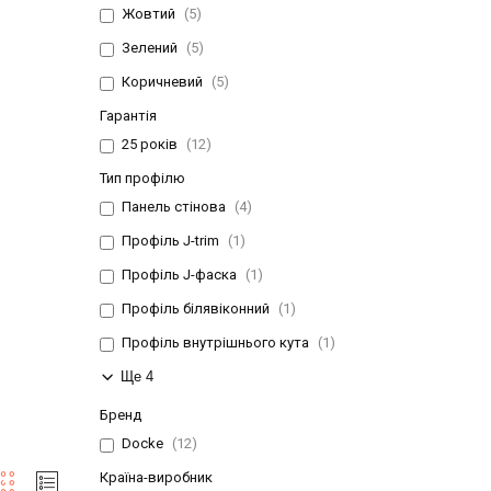
Жовтий
5
Зелений
5
Коричневий
5
Гарантія
25 років
12
Тип профілю
Панель стінова
4
Профіль J-trim
1
Профіль J-фаска
1
Профіль білявіконний
1
Профіль внутрішнього кута
1
Ще 4
Бренд
Docke
12
Країна-виробник