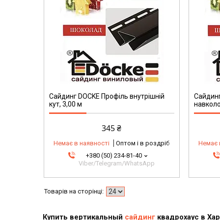
Сайдинг DOCKE Профіль внутрішній
Сайдин
кут, 3,00 м
навколо
345 ₴
Немає в наявності
Оптом і в роздріб
Немає 
+380 (50) 234-81-40
Viber/Telegram/WhatsApp
Купить вертикальный
сайдинг
квадрохаус в Хар