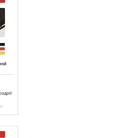
ній
роздріб
pp