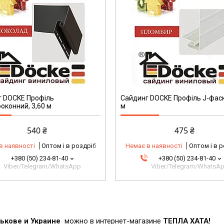
г DOCKE Профіль
Сайдинг DOCKE Профіль J-фаск
оконний, 3,60 м
м
540 ₴
475 ₴
в наявності
Оптом і в роздріб
Немає в наявності
Оптом і в 
+380 (50) 234-81-40
+380 (50) 234-81-40
Viber/Telegram/WhatsApp
Viber/Telegram/WhatsA
ькове и Украине
можно в интернет-магазине
ТЕПЛА ХАТА!