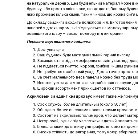
на натуральне дерево. Цей будівельний матеріал може ви
будинку, або просто якісь зони, що додасть Вашому буди
яких проживає кілька сімей, таким чином, що кожна сім'
До складу сайдинга входить поліхлорвініл. Виготовлення
панелей з двох шаром, які з'єднуються на молекулярному р
зовнішнього шару – захист кольору від вигорання.
Переваги вертикального сайдинга:
Доступна ціна
Ваш будинок буде мати унікальний гарний вигляд
Захищає стіни від атмосферних опадів у вигляді дощу
Не піддається гниттю, корозії, грибків, іншим руйнів
Не требуется особенный уход. Достаточно просто 
За счет маленького веса панели можно без труда м
Используется для монтажных работ как снаружи дом
Широкий ассортимент ярких цветов их оттенков.
Акриловый сайдинг квадрохаус
имеет такие же преиму
Срок службы более длительный (около 50 лет)
Обладает более высокими показателями прочности
Состоит из акриловых полимеров, что делает мате
Негорючий, однак під час пожежі здатний плавиться 
Більш стійкий до впливу ультрафіолетових випроміню
Висока стійкість до вигорання, тому колір зберігає