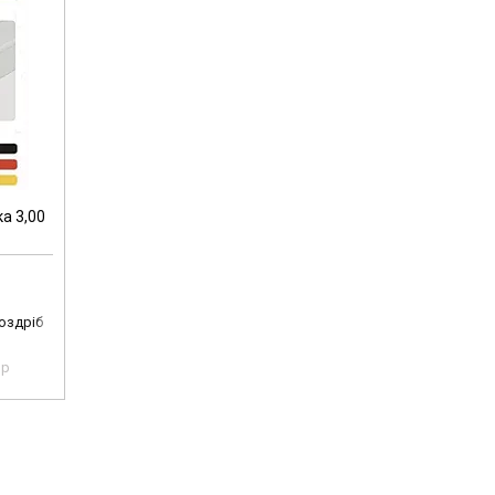
а 3,00
роздріб
pp