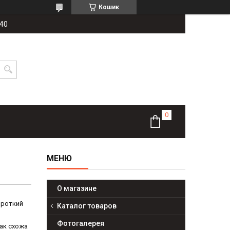
Кошик
-40
О магазине
ороткий
Каталог товаров
Фотогалерея
так схожа