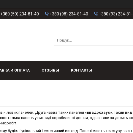
+380 (50) 234-81-40
+380 (98) 234-81-40
+380 (93) 234-81
АВКА И ОПЛАТА
ОТЗЫВЫ
КОНТАКТЫ
вінілових панелей. Друга назва таких панелей
«квадрохаус»
. Такий вид
ризонтальна панель у вигляді корабельної дошки, однак вже за досить к
их робіт.
у будівлі унікальний і естетичний вигляд. Панелі мають текстуру, яка 