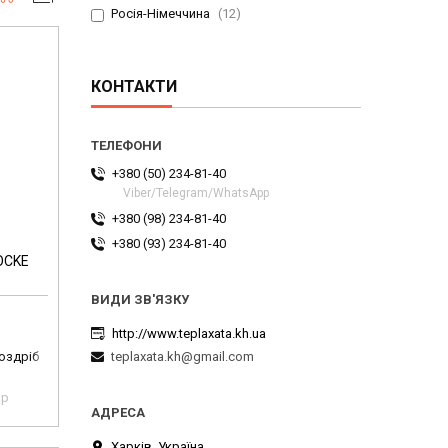
Росія-Німеччина
12
КОНТАКТИ
+380 (50) 234-81-40
Viber/Telegram/WhatsApp
+380 (98) 234-81-40
+380 (93) 234-81-40
OCKE
http://www.teplaxata.kh.ua
роздріб
teplaxata.kh@gmail.com
pp
Харків, Україна