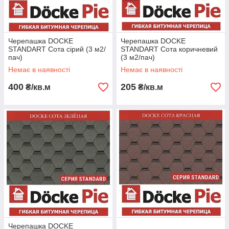
Черепашка DOCKE
Черепашка DOCKE
STANDART Сота сірий (3 м2/
STANDART Сота коричневий
пач)
(3 м2/пач)
Немає в наявності
Немає в наявності
400
205
₴/кв.м
₴/кв.м
Черепашка DOCKE