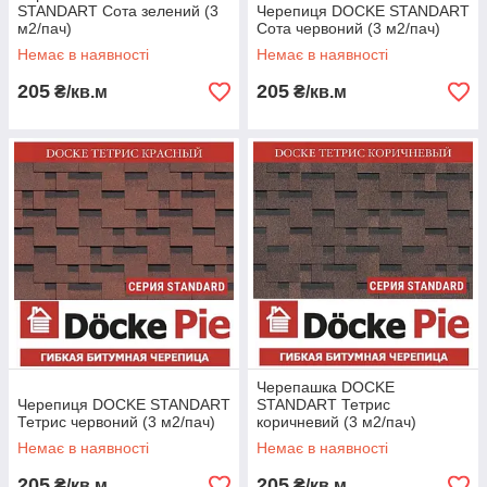
STANDART Сота зелений (3
Черепиця DOCKE STANDART
м2/пач)
Сота червоний (3 м2/пач)
Немає в наявності
Немає в наявності
205
205
₴/кв.м
₴/кв.м
Черепашка DOCKE
Черепиця DOCKE STANDART
STANDART Тетрис
Тетрис червоний (3 м2/пач)
коричневий (3 м2/пач)
Немає в наявності
Немає в наявності
205
205
₴/кв.м
₴/кв.м