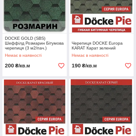
DOCKE GOLD (SBS)
Шеффілд Розмарин Бітумова
Черепиця DOCKE Europa
черепиця (3 м2/пач.)
KARAT Карат зелений
Немає в наявності
Немає в наявності
200
190
₴/кв.м
₴/кв.м