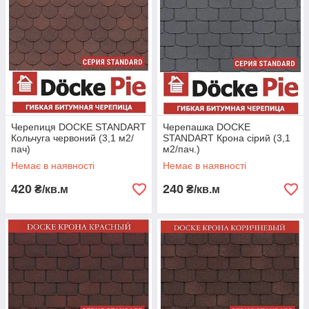
Черепиця DOCKE STANDART
Черепашка DOCKE
Кольчуга червоний (3,1 м2/
STANDART Крона сірий (3,1
пач)
м2/пач.)
Немає в наявності
Немає в наявності
420
240
₴/кв.м
₴/кв.м