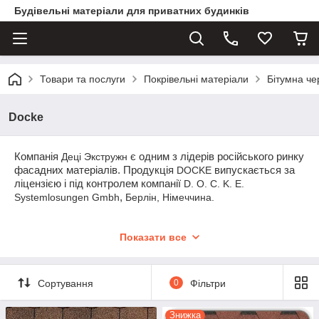
Будівельні матеріали для приватних будинків
Товари та послуги
Покрівельні матеріали
Бітумна ч
Docke
Компанія
Деці Экстружн
є одним з лідерів російського ринку
фасадних матеріалів. Продукція
DOCKE
випускається за
ліцензією і під контролем компанії
D. O. C. K. E.
Systemlosungen Gmbh
,
Берлін, Німеччина.
Виробничо-складський комплекс
Деці Экстружн
побудований
Показати все
в 60-ти кілометрах від Москви р. Дмитрові. Тут представлено
найсучасніше обладнання від визнаних лідерів у виробництві
екструзії і лиття техніки. Інженери і виробничий персонал
проходять навчання та стажування в Німеччині.
Сортування
0
Фільтри
Гарантія на всю продукцію 50 років.
Знижка