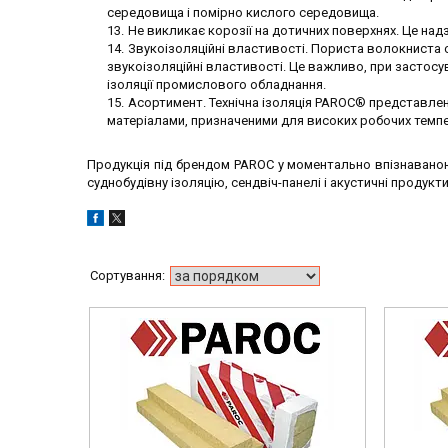
середовища і помірно кислого середовища.
Не викликає корозії на дотичних поверхнях. Це над
Звукоізоляційні властивості. Пориста волокниста с
звукоізоляційні властивості. Це важливо, при застосува
ізоляції промислового обладнання.
Асортимент. Технічна ізоляція PAROC® представле
матеріалами, призначеними для високих робочих темп
Продукція під брендом PAROC у моментально впізнаваною у
суднобудівну ізоляцію, сендвіч-панелі і акустичні продукти