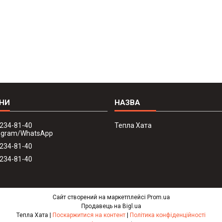
 234-81-40
Тепла Хата
legram/WhatsApp
 234-81-40
 234-81-40
Сайт створений на маркетплейсі
Prom.ua
Продавець на Bigl.ua
Тепла Хата |
Поскаржитися на контент
|
Політика конфіденційності