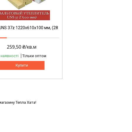
NS 37z 1220х610х100 мм, (28
259,50 ₴/кв.м
 наявності
Тільки оптом
Купити
магазину Тепла Хата!