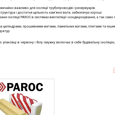
звичайно важливо для ізоляції трубопроводів і резервуарів.
труктура і достатня щільність кам'яної вати, забезпечує хороші
нні ізоляції PAROC в системах вентиляції і кондиціонування, а так само 
на циліндрами, прошивними матами, ламельних матами, плитами та інши
ератур.
паковці в червону і білу смужку включає в себе будівельну ізоляцію, 
.