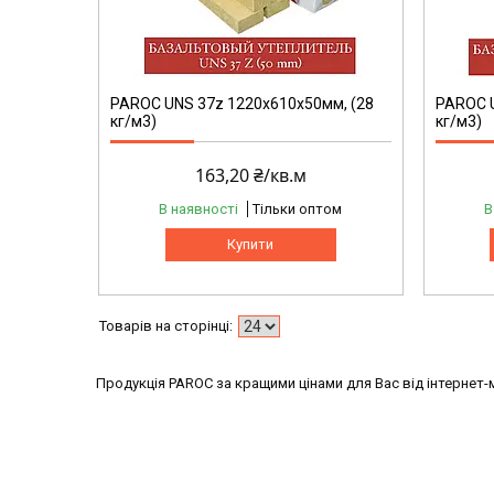
PAROC UNS 37z 1220х610х50мм, (28
PAROC U
кг/м3)
кг/м3)
163,20 ₴/кв.м
В наявності
Тільки оптом
В
Купити
Продукція PAROC за кращими цінами для Вас від інтернет-