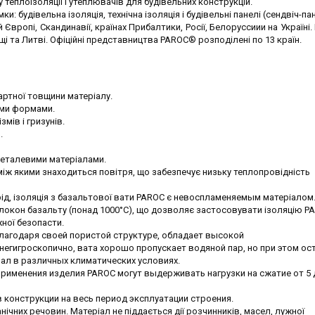
 теплоізоляції і утеплювачів для будівельних конструкцій.
 будівельна ізоляція, технічна ізоляція і будівельні панелі (сендвіч-пан
Європі, Скандинавії, країнах Прибалтики, Росії, Белоруссиии на Україні.
щі та Литві.
Офіційні представництва
PAROC®
розподілені
по 13 країн
.
артної товщини матеріалу.
ими формами.
змів і гризунів.
.
 металевими матеріалами.
між якими знаходиться повітря, що забезпечує низьку теплопровідність
рід, ізоляція з базальтової вати PAROC є невоспламеняемым матеріалом
олокон базальту (понад 1000°С), що дозволяє застосовувати ізоляцію P
ної безопасти.
лагодаря своей пористой структуре, обладает высокой
гигроскопично, вата хорошо пропускает водяной пар, но при этом ос
ал в различных климатических условиях.
применения изделия PAROC могут выдерживать нагрузки на сжатие от 5 
в конструкции на весь период эксплуатации строения.
анічних речовин. Матеріал не піддається дії розчинників, масел, лужної