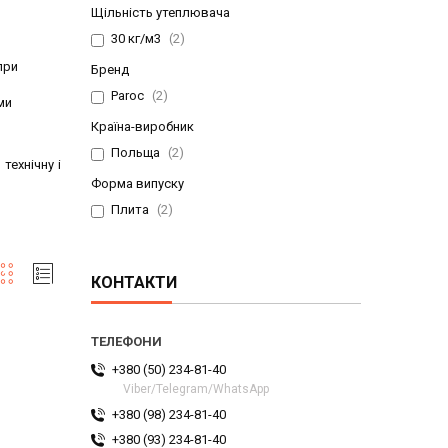
Щільність утеплювача
30 кг/м3
2
при
Бренд
Paroc
2
ми
Країна-виробник
Польща
2
технічну і
Форма випуску
Плита
2
КОНТАКТИ
+380 (50) 234-81-40
Viber/Telegram/WhatsApp
+380 (98) 234-81-40
+380 (93) 234-81-40