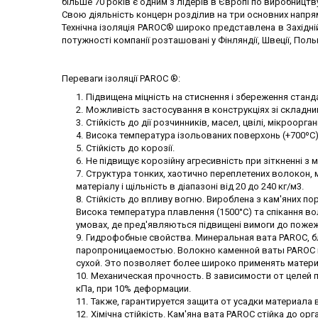
більше 70 років є одним з лідерів в Європі по виробництву
Свою діяльність концерн розділив на три основних напрямки:
Технічна ізоляція PAROC® широко представлена в Західній 
потужності компанії розташовані
у Фінляндії, Швеції, Поль
Переваги ізоляції PAROC ®:
Підвищена міцність на стиснення і збереження станд
Можливість застосування в конструкціях зі складн
Стійкість до дії розчинників, масел, цвілі, мікрооргані
Висока температура ізольованих поверхонь (+700ºС)
Стійкість до корозії.
Не підвищує корозійну агресивність при зіткненні з
Структура тонких, хаотично переплетених волокон, 
матеріалу і щільність в діапазоні від 20 до 240 кг/м3.
Стійкість до впливу вогню. Вироблена з кам'яних по
Висока температура плавлення (1500°С) та спікання в
умовах, де пред'являються підвищені вимоги до пожеж
Гидрофобные свойства. Минеральная вата PAROC, б
паропроницаемостью. Волокно каменной ваты PAROC не
сухой. Это позволяет более широко применять матери
Механическая прочность. В зависимости от целей 
кПа, при 10% деформации.
Также, гарантируется защита от усадки материала 
Хімічна стійкість. Кам'яна вата PAROC стійка до орг