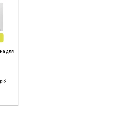
йна для
ріб