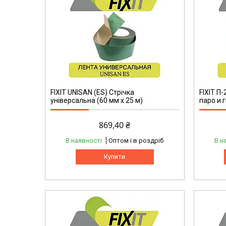
FIXIT UNISAN (ES) Стрічка
FIXIT П
універсальна (60 мм х 25 м)
паро и 
869,40 ₴
В наявності
Оптом і в роздріб
В н
Купити