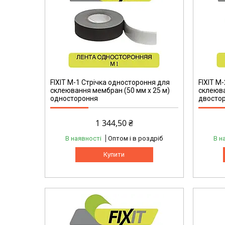
FIXIT М-1 Стрічка одностороння для
FIXIT М
склеювання мембран (50 мм х 25 м)
склеюва
одностороння
двосто
1 344,50 ₴
В наявності
Оптом і в роздріб
В н
Купити