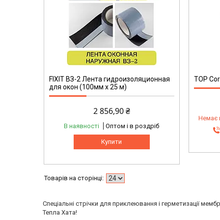
FIXIT ВЗ-2 Лента гидроизоляционная
ТОР Cor
для окон (100мм х 25 м)
2 856,90 ₴
Немає 
В наявності
Оптом і в роздріб
Купити
Спеціальні стрічки для приклеювання і герметизації мембра
Тепла Хата!