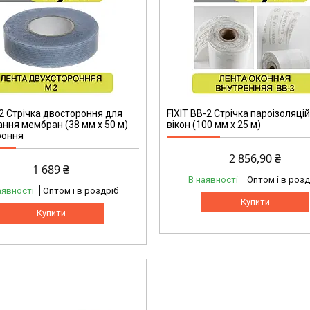
-2 Стрічка двостороння для
FIXIT ВВ-2 Стрічка пароізоляці
ння мембран (38 мм х 50 м)
вікон (100 мм х 25 м)
роння
2 856,90 ₴
1 689 ₴
В наявності
Оптом і в розд
аявності
Оптом і в роздріб
Купити
Купити