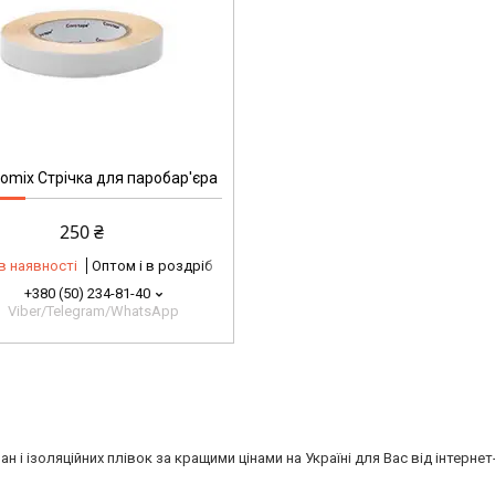
omix Стрічка для паробар'єра
250 ₴
в наявності
Оптом і в роздріб
+380 (50) 234-81-40
Viber/Telegram/WhatsApp
н і ізоляційних плівок за кращими цінами на Україні для Вас від інтерне