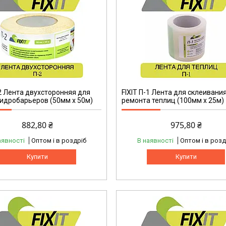
-2 Лента двухсторонняя для
FIXIT П-1 Лента для склеивания
гидробарьеров (50мм х 50м)
ремонта теплиц (100мм х 25м)
882,80 ₴
975,80 ₴
аявності
Оптом і в роздріб
В наявності
Оптом і в розд
Купити
Купити