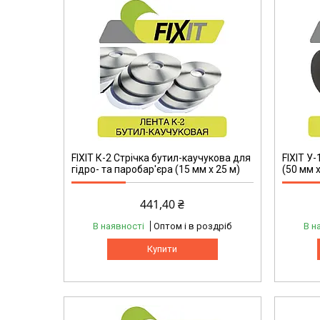
FIXIT К-2 Стрічка бутил-каучукова для
FIXIT У
гідро- та паробар'єра (15 мм х 25 м)
(50 мм х
441,40 ₴
В наявності
Оптом і в роздріб
В н
Купити