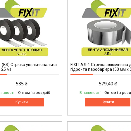
-1 (ES) Стрічка ущільнювальна
FIXIT АЛ-1 Стрічка алюмінієва 
 25 м)
гідро- та паробар'єра (50 мм х 
535 ₴
579,40 ₴
аявності
Оптом і в роздріб
В наявності
Оптом і в розд
Купити
Купити