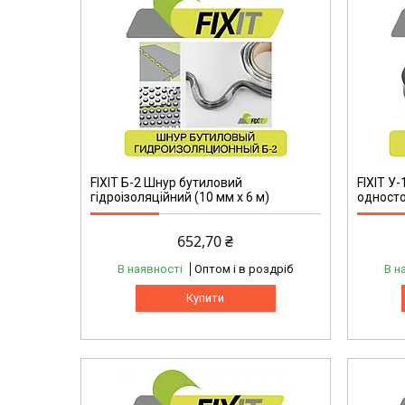
FIXIT Б-2 Шнур бутиловий
FIXIT У
гідроізоляційний (10 мм х 6 м)
односто
652,70 ₴
В наявності
Оптом і в роздріб
В н
Купити