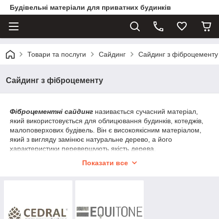
Будівельні матеріали для приватних будинків
Товари та послуги
Сайдинг
Сайдинг з фіброцементу
Сайдинг з фіброцементу
Фіброцементні сайдинг
називається сучасний матеріал,
який використовується для облицювання будинків, котеджів,
малоповерхових будівель. Він є високоякісним матеріалом,
який з вигляду замінює натуральне дерево, а його
характеристики перевершують якість дерева.
Оздоблення з дерева має множинами плюсами, але не
Показати все
обділена і недоліками. Деревина є пожежонебезпечним
матеріалом, вона вимагає додаткового догляду і потребує
обслуговування, володіє коротким терміном експлуатації,
піддається впливу комах і гниття.
Сайдинг з фіброцементу складається з цементу і
волокон целюлози
. Ці елементи обробляються за