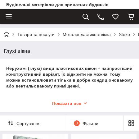
Будівельні матеріали для приватних будинків
Товари та послуги
Металопластикові вікна
Steko
Глухі вікна
Нерухомі (глухі) види пластикових вікон – найпростіший
конструктивний варіант. Їх відкрити не можна, тому
можна встановлювати тільки в добре кондиціонованому
або вентильованому приміщенні.
Сьогодні глухі вікна найчастіше встановлюються у
Показати все
висотних будівлях, так як на висоті сучасного
хмарочоса, з-за особливостей тиску і повітря,
відкривати їх просто не можна. Скла оснащуються
Сортування
0
Фільтри
підвищеною міцністю.
Глухі вікна – це вітрини тренажерних залів, торгових