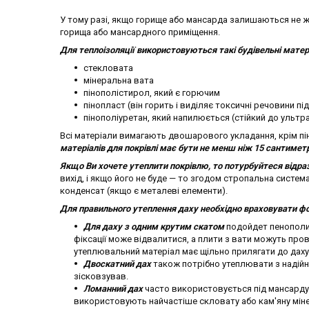
У тому разі, якщо горище або мансарда залишаються не ж
горища або мансардного приміщення.
Для теплоізоляції використовуються такі будівельні матер
стекловата
мінеральна вата
пінополістирол, який є горючим
пінопласт (він горить і виділяє токсичні речовини під
пінополіуретан, який напилюється (стійкий до уль
Всі матеріали вимагають двошарового укладання, крім пі
матеріалів для покрівлі має бути
не менш ніж 15 сантиметр
Якщо Ви хочете утеплити покрівлю, то потурбуйтеся відраз
вихід, і якщо його не буде — то згодом стропальна систе
конденсат (якщо є металеві елементи).
Для правильного утеплення даху необхідно враховувати ф
Для даху з одним крутим скатом
подойдет пенополиу
фіксації може відвалитися, а плити з вати можуть пров
утеплювальний матеріал має щільно прилягати до даху
Двоскатний дах
також потрібно утеплювати з надійн
зісковзував.
Ломанний дах
часто використовується під мансарду 
використовують найчастіше скловату або кам'яну міне