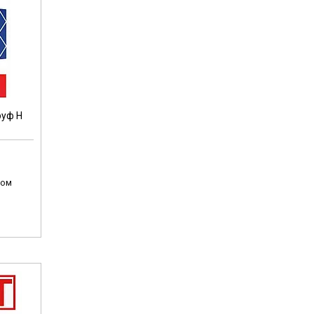
руф Н
том