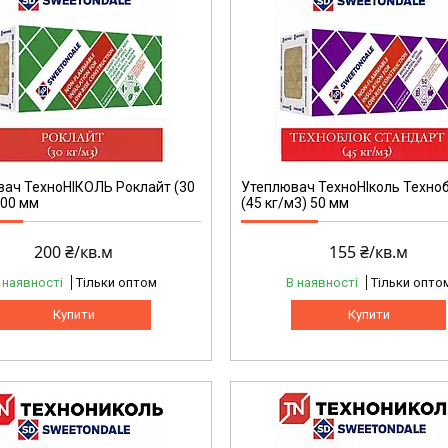
ач ТехноНІКОЛЬ Роклайт (30
Утеплювач ТехноНІколь Техно
100 мм
(45 кг/м3) 50 мм
200 ₴/кв.м
155 ₴/кв.м
 наявності
Тільки оптом
В наявності
Тільки опто
Купити
Купити