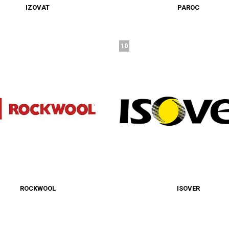
IZOVAT
PAROC
10
ROCKWOOL
ISOVER