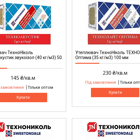
ач ТехноНІколь
Утеплювач ТехноНІколь ТЕХН
кустик звукоізол (40 кг/м3) 50
Оптима (35 кг/м3) 100 мм
230 ₴/кв.м
145 ₴/кв.м
Під замовлення
Тільки оп
 замовлення
Тільки оптом
Купити
Купити