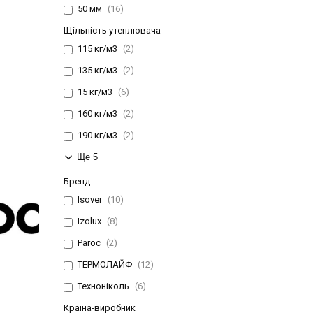
50 мм
16
Щільність утеплювача
115 кг/м3
2
135 кг/м3
2
15 кг/м3
6
160 кг/м3
2
190 кг/м3
2
Ще 5
Бренд
Isover
10
Izolux
8
Paroc
2
ТЕРМОЛАЙФ
12
Техноніколь
6
Країна-виробник