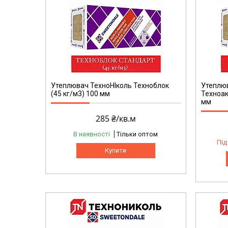
Утеплювач ТехноНІколь Техноблок
Утеплюв
(45 кг/м3) 100 мм
Техноак
мм
285 ₴/кв.м
В наявності
Тільки оптом
Під
Купити