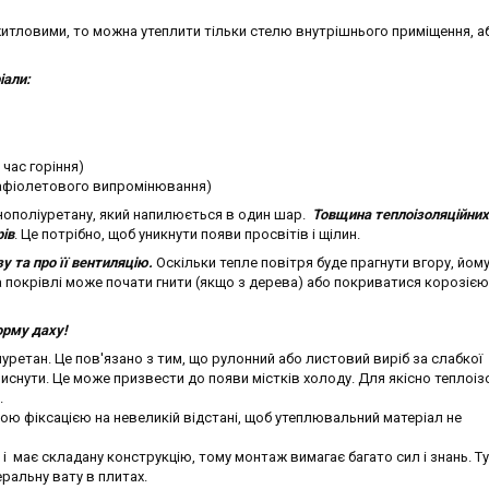
итловими, то можна утеплити тільки стелю внутрішнього приміщення, аб
іали:
 час горіння)
трафіолетового випромінювання)
нополіуретану, який напилюється в один шар.
Товщина теплоізоляційних
ів
. Це потрібно, щоб уникнути появи просвітів і щілин.
у та про її вентиляцію.
Оскільки тепле повітря буде прагнути вгору, йом
ма покрівлі може почати гнити (якщо з дерева) або покриватися корозіє
орму даху!
ретан. Це пов'язано з тим, що рулонний або листовий виріб за слабкої
иснути. Це може призвести до появи містків холоду. Для якісно теплоізо
.
ою фіксацією на невеликій відстані, щоб утеплювальний матеріал не
і має складану конструкцію, тому монтаж вимагає багато сил і знань. Т
ральну вату в плитах.