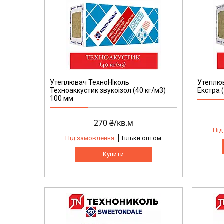
Утеплювач ТехноНІколь
Утеплюв
Техноаккустик звукоізол (40 кг/м3)
Екстра 
100 мм
270 ₴/кв.м
Під
Під замовлення
Тільки оптом
Купити