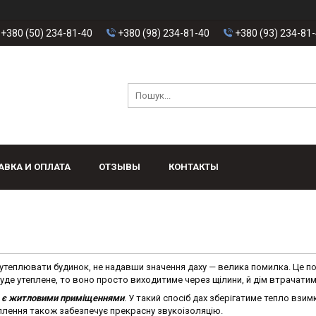
+380 (50) 234-81-40
+380 (98) 234-81-40
+380 (93) 234-81
АВКА И ОПЛАТА
ОТЗЫВЫ
КОНТАКТЫ
утеплювати будинок, не надавши значення даху — велика помилка. Це по
 буде утеплене, то воно просто виходитиме через щілини, й дім втрачатим
а є житловими приміщеннями
. У такий спосіб дах зберігатиме тепло взим
теплення також забезпечує прекрасну звукоізоляцію.