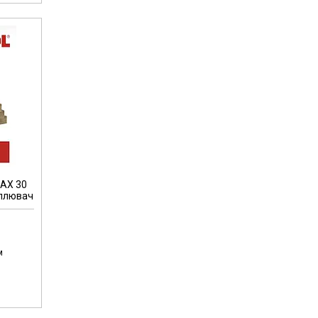
AX 30
еплювач
м