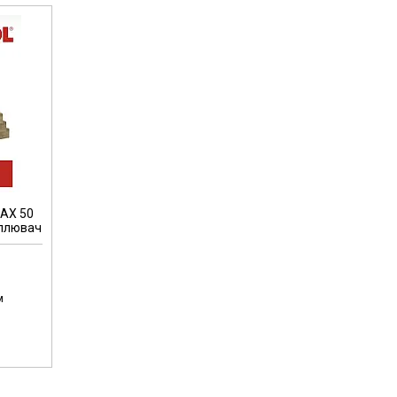
AX 50
еплювач
м