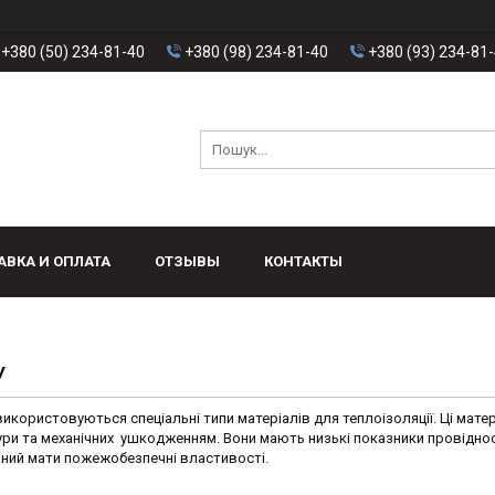
+380 (50) 234-81-40
+380 (98) 234-81-40
+380 (93) 234-81
АВКА И ОПЛАТА
ОТЗЫВЫ
КОНТАКТЫ
У
використовуються спеціальні типи матеріалів для теплоізоляції. Ці мате
тури та механічних ушкодженням. Вони мають низькі показники провіднос
заний мати пожежобезпечні властивості.