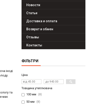
Новости
Статьи
Доставка и оплата
Возврат и обмен
Отзывы
Контакты
ФІЛЬТРИ
хоча іноді
Ціна
олоду.
Товщина утеплювача
вологу та
100 мм
8
не має
50 мм
8