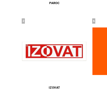
PAROC
2
6
IZOVAT