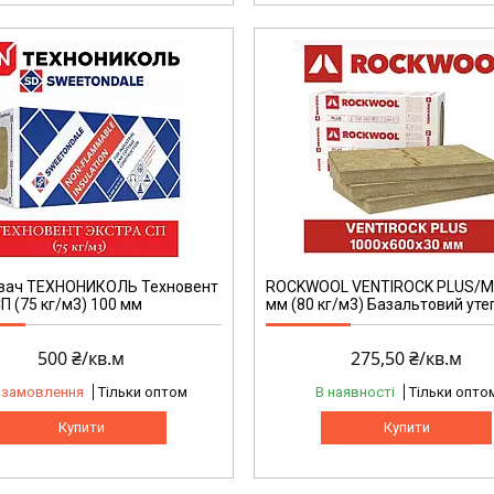
вач ТЕХНОНИКОЛЬ Техновент
ROCKWOOL VENTIROCK PLUS/M
П (75 кг/м3) 100 мм
мм (80 кг/м3) Базальтовий ут
500 ₴/кв.м
275,50 ₴/кв.м
 замовлення
Тільки оптом
В наявності
Тільки опто
Купити
Купити