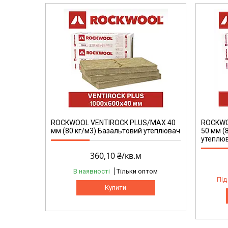
ROCKWOOL VENTIROCK PLUS/MAX 40
ROCKWO
мм (80 кг/м3) Базальтовий утеплювач
50 мм (
утеплю
360,10 ₴/кв.м
В наявності
Тільки оптом
Під
Купити