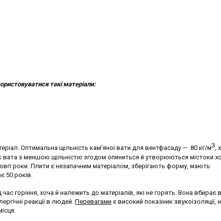
ористовуватися такі матеріали:
3
еріал. Оптимальна щільність кам'яної вати для вентфасаду — 80 кг/м
, 
як вата з меншою щільністю згодом опиниться й утворюються містоки х
овгі роки. Плити є незапачним матеріалом, зберігають форму, мають
є 50 років.
час горіння, хоча й належить до матеріалів, які не горять. Вона вбирає 
ергічні реакції в людей.
Перевагами
є високий показник звукоізоляції, 
ісця.