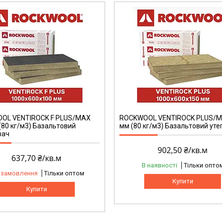
OL VENTIROCK F PLUS/MAX
ROCKWOOL VENTIROCK PLUS/M
(80 кг/м3) Базальтовий
мм (80 кг/м3) Базальтовий ут
вач
902,50 ₴/кв.м
637,70 ₴/кв.м
В наявності
Тільки опто
 замовлення
Тільки оптом
Купити
Купити