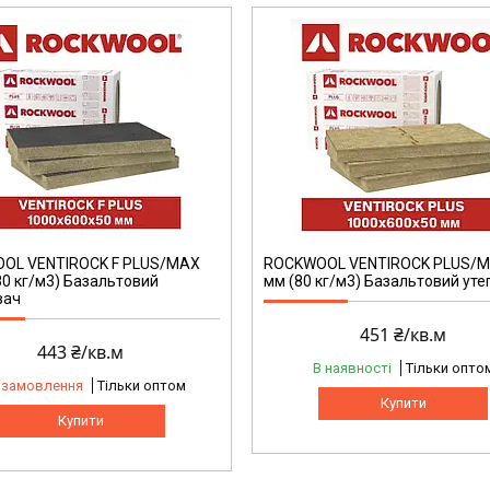
OL VENTIROCK F PLUS/MAX
ROCKWOOL VENTIROCK PLUS/M
80 кг/м3) Базальтовий
мм (80 кг/м3) Базальтовий ут
вач
451 ₴/кв.м
443 ₴/кв.м
В наявності
Тільки опто
 замовлення
Тільки оптом
Купити
Купити