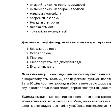
низький показник теплопровідності
низький показник вбирання вологи
мала вага матеріалу
збереження форми
Нездатність горіти
висока стійкість
тривалість експлуатації.
Для теплоізоляції фасаду, який вентилюється, можуть вик
Базальтова вата
Скловолокно
Піноізол
Пінополіуретан у рідкому вигляді
Екологічна вата.
Вата з базальту
— найкращий для цього типу утеплення мат
використовують і 65 кг/м2, але не рекомендується, поза
Вата 80 щільності не просяде й зберігатиме свою форму д
звукоізолювальні властивості, термін експлуатації досяга
Ековада
складається переважно з целюлози. Вона тліє під 
може збиватися, втрачаючи свій об'єм, може викликати ал
швів і може задуватися навіть у найбільш важкодоступні м