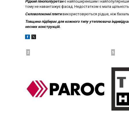
Рідкий пінополіуретан
є найпоширенішим і найпопулярнішим 
тому не навантажує фасад. Недостатком є мала щільність
Скловолоконні плити
використовуються рідше, ніж базальт
Товщина підбирає для кожного типу утеплювача індивідуал
несних конструкцій.
2
5