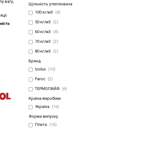
у вагу,
Щільність утеплювача
100 кг/м3
4
яції
50 кг/м3
2
ність
60 кг/м3
4
70 кг/м3
2
80 кг/м3
2
Бренд
Izolux
10
Paroc
2
ТЕРМОЛАЙФ
6
Країна-виробник
Україна
16
Форма випуску
Плита
16