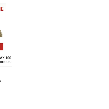
AX 100
еплювач
м